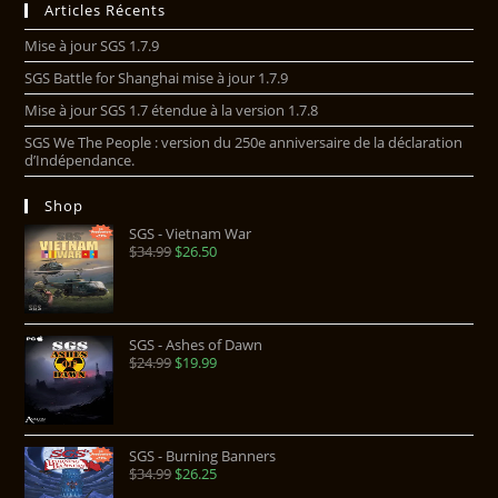
Articles Récents
Mise à jour SGS 1.7.9
SGS Battle for Shanghai mise à jour 1.7.9
Mise à jour SGS 1.7 étendue à la version 1.7.8
SGS We The People : version du 250e anniversaire de la déclaration
d’Indépendance.
Shop
SGS - Vietnam War
$
34.99
$
26.50
SGS - Ashes of Dawn
$
24.99
$
19.99
SGS - Burning Banners
$
34.99
$
26.25