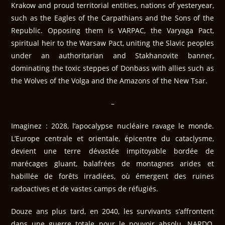
Krakow and proud territorial entities, nations of yesteryear,
such as the Eagles of the Carpathians and the Sons of the
Republic. Opposing them is VARPAC, the Varyaga Pact,
spiritual heir to the Warsaw Pact, uniting the Slavic peoples
under an authoritarian and Stakhanovite banner,
dominating the toxic steppes of Donbass with allies such as
the Wolves of the Volga and the Amazons of the New Tsar.
–
Imaginez : 2028, l’apocalypse nucléaire ravage le monde.
L’Europe centrale et orientale, épicentre du cataclysme,
devient une terre dévastée impitoyable bordée de
marécages gluant, balafrées de montagnes arides et
habillée de forêts irradiées, où émergent des ruines
radoactives et de vastes camps de réfugiés.
Douze ans plus tard, en 2040, les survivants s’affrontent
dans une guerre totale pour le pouvoir absolu. NARDO,