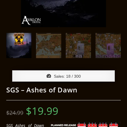
Sales:
18
/ 300
SGS – Ashes of Dawn
$
19.99
$
24.99
SGS Ashes of Dawn