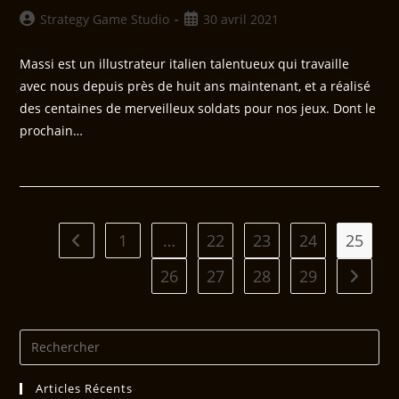
Strategy Game Studio
30 avril 2021
Massi est un illustrateur italien talentueux qui travaille
avec nous depuis près de huit ans maintenant, et a réalisé
des centaines de merveilleux soldats pour nos jeux. Dont le
prochain…
1
…
22
23
24
25
26
27
28
29
Articles Récents