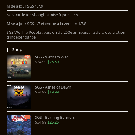
Mise à jour SGS 1.7.9
SGS Battle for Shanghai mise à jour 1.7.9
Mise à jour SGS 1.7 étendue à la version 1.7.8
SGS We The People : version du 250e anniversaire de la déclaration
d’Indépendance.
Shop
SGS - Vietnam War
$
34.99
$
26.50
SGS - Ashes of Dawn
$
24.99
$
19.99
SGS - Burning Banners
$
34.99
$
26.25