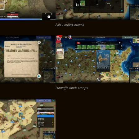
Axis reinforcements
Lutwaffe lands troops