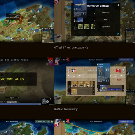
Allied T1 reinforcements
Battle summary