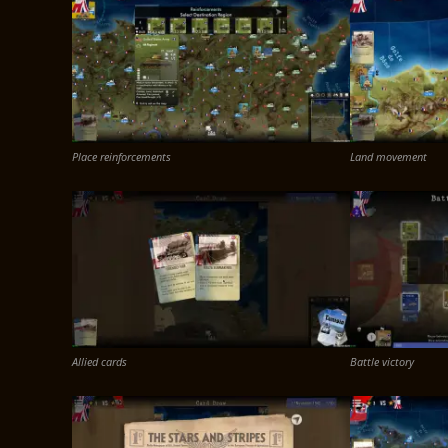
Place reinforcements
Land movement
Allied cards
Battle victory