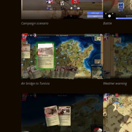
Campaign scenario
Battle
Air bridge to Tunisia
Weather warning