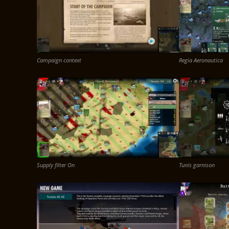
Campaign context
Regia Aeronautica
Supply filter On
Tunis garnison