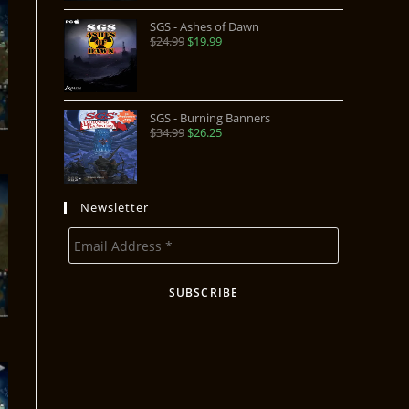
SGS - Ashes of Dawn
$
24.99
$
19.99
SGS - Burning Banners
$
34.99
$
26.25
Newsletter