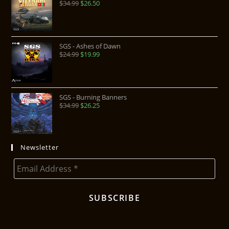
$
34.99
$
26.50
SGS - Ashes of Dawn
$
24.99
$
19.99
SGS - Burning Banners
$
34.99
$
26.25
Newsletter