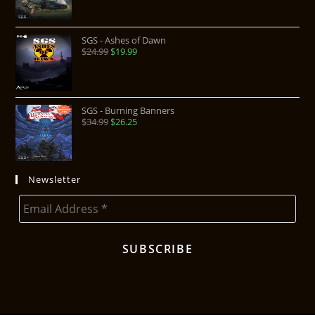
SGS - Ashes of Dawn
$
24.99
$
19.99
SGS - Burning Banners
$
34.99
$
26.25
Newsletter