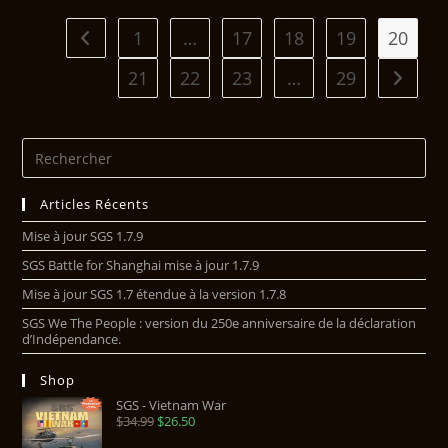
1
…
17
18
19
20
21
22
23
…
29
Articles Récents
Mise à jour SGS 1.7.9
SGS Battle for Shanghai mise à jour 1.7.9
Mise à jour SGS 1.7 étendue à la version 1.7.8
SGS We The People : version du 250e anniversaire de la déclaration
d’Indépendance.
Shop
SGS - Vietnam War
$
34.99
$
26.50