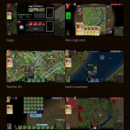
Siege.
Viet-cong card.
Panther Bn.
Land movement.