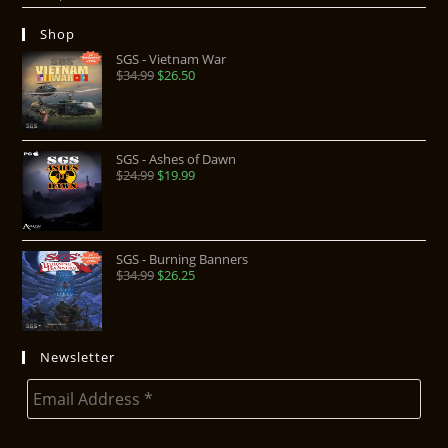
Shop
SGS - Vietnam War
$
34.99
$
26.50
SGS - Ashes of Dawn
$
24.99
$
19.99
SGS - Burning Banners
$
34.99
$
26.25
Newsletter