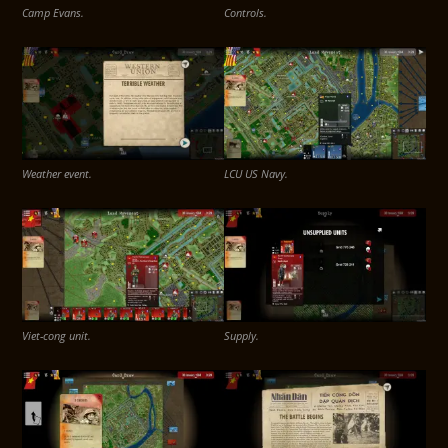
Camp Evans.
Controls.
Weather event.
LCU US Navy.
Viet-cong unit.
Supply.