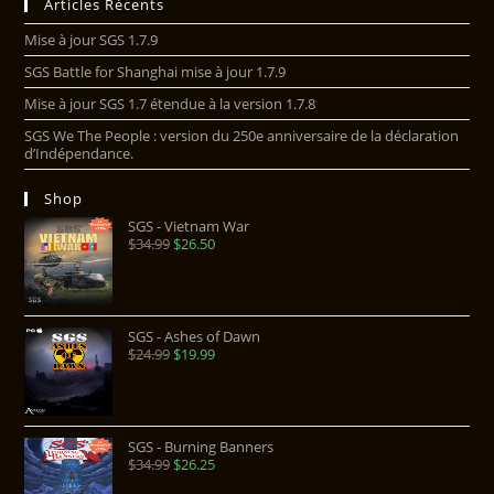
Articles Récents
Mise à jour SGS 1.7.9
SGS Battle for Shanghai mise à jour 1.7.9
Mise à jour SGS 1.7 étendue à la version 1.7.8
SGS We The People : version du 250e anniversaire de la déclaration
d’Indépendance.
Shop
SGS - Vietnam War
$
34.99
$
26.50
SGS - Ashes of Dawn
$
24.99
$
19.99
SGS - Burning Banners
$
34.99
$
26.25