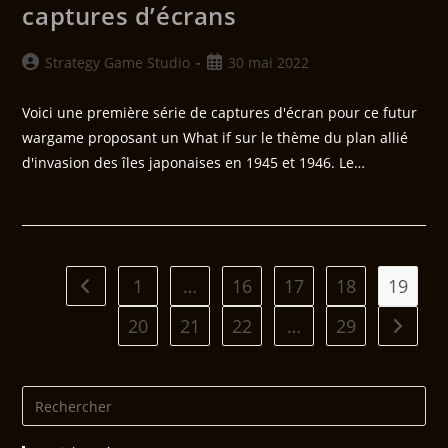
captures d’écrans
Strategy Game Studio
30 mai 2022
Voici une première série de captures d'écran pour ce futur
wargame proposant un What if sur le thème du plan allié
d'invasion des îles japonaises en 1945 et 1946. Le…
1
…
16
17
18
19
20
21
22
…
29