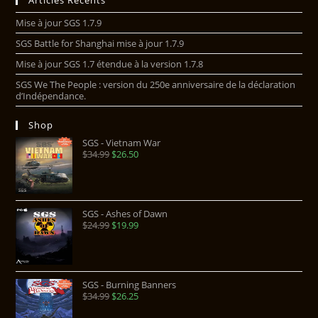
Articles Récents
Mise à jour SGS 1.7.9
SGS Battle for Shanghai mise à jour 1.7.9
Mise à jour SGS 1.7 étendue à la version 1.7.8
SGS We The People : version du 250e anniversaire de la déclaration
d’Indépendance.
Shop
SGS - Vietnam War
$
34.99
$
26.50
SGS - Ashes of Dawn
$
24.99
$
19.99
SGS - Burning Banners
$
34.99
$
26.25