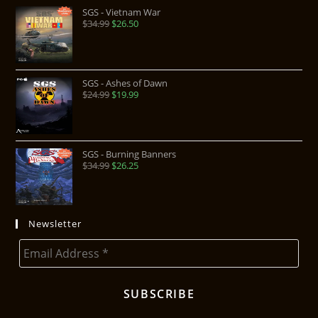
SGS - Vietnam War
$
34.99
$
26.50
SGS - Ashes of Dawn
$
24.99
$
19.99
SGS - Burning Banners
$
34.99
$
26.25
Newsletter