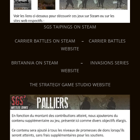
SGS TAIPINGS ON STEAM
CARRIER BATTLES ON STEAM
–
CARRIER BATTLES
WEBSITE
BRITANNIA ON STEAM
–
INVASIONS SERIES
WEBSITE
THE STRATEGY GAME STUDIO WEBSITE