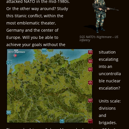
attacked NATO in the mid-1980s.
Or the other way around? Study
this titanic conflict, within the
most emblematic theater,
Germany and the center of
Europe. Will you be able to
SGS NATO’s Nightmare – US
infantry
achieve your goals without the
situation
escalating
into an
uncontrolla
ble nuclear
escalation?
Units scale:
divisions
and
brigades.