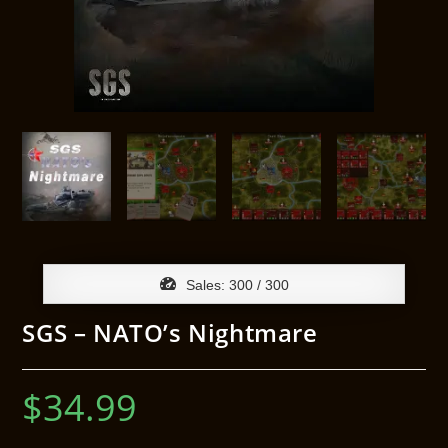
Sales:
300
/ 300
SGS – NATO’s Nightmare
$
34.99